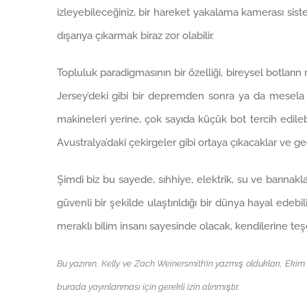
izleyebileceğiniz, bir hareket yakalama kamerası sis
dışarıya çıkarmak biraz zor olabilir.
Topluluk paradigmasının bir özelliği, bireysel botların 
Jersey’deki gibi bir depremden sonra ya da mesela t
makineleri yerine, çok sayıda küçük bot tercih edilebi
Avustralya’daki çekirgeler gibi ortaya çıkacaklar ve ge
Şimdi biz bu sayede, sıhhiye, elektrik, su ve barınak
güvenli bir şekilde ulaştırıldığı bir dünya hayal edebil
meraklı bilim insanı sayesinde olacak, kendilerine teş
Bu yazının, Kelly ve Zach Weinersmith’in yazmış oldukları, Eki
burada yayınlanması için gerekli izin alınmıştır.