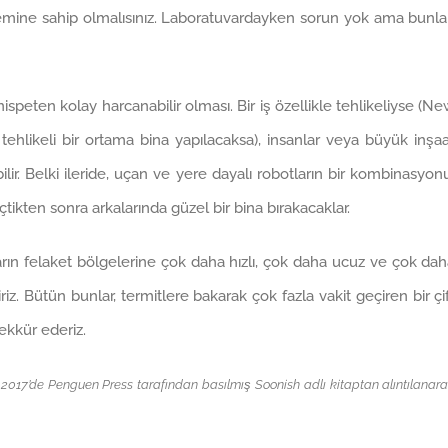
temine sahip olmalısınız. Laboratuvardayken sorun yok ama bunla
nispeten kolay harcanabilir olması. Bir iş özellikle tehlikeliyse (N
ehlikeli bir ortama bina yapılacaksa), insanlar veya büyük inşa
lir. Belki ileride, uçan ve yere dayalı robotların bir kombinasyon
çtikten sonra arkalarında güzel bir bina bırakacaklar.
ların felaket bölgelerine çok daha hızlı, çok daha ucuz ve çok da
iriz. Bütün bunlar, termitlere bakarak çok fazla vakit geçiren bir çi
ekkür ederiz.
m 2017’de Penguen Press tarafından basılmış Soonish adlı kitaptan alıntılanar