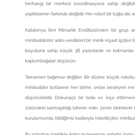
herhangi bir merkezi koordinasyona sahip değildi
yaptıklarının farkında değildir. Her robot bir tuğla alır,
Katalonya İleri Mimarlık Enstitüsü’nden bir grup ar
minibuilderler adını verdikleri bir minik inşaat işçileri
boyutuna sahip küçük 3B yazıcılardır ve katmanla
kaplumbağalar düşünün.
Tamamen bağımsız değiller. Bir düzine küçük robotu
minibuilder botlarının her birine, onları besleyen m
düşünülebilir. Dokunaçlı bir bota ev inşa ettirmen
üstündeki karmaşıklığı tahmin edin, çevre birimleri
kurulumunda, bildiğimiz kadarıyla robotikçiler, minibu
Bu robotları özellikle ilginç bulmamızın sebebi, toplu bo