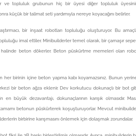
r ve topluluk grubunun hiç bir üyesi diğer topluluk üyesini
 sonra küçük bir talimat seti yardımıyla nereye koyacağını belirler.
aştırmacı, bir inşaat robotları topluluğu oluşturuyor. Bu amaç
 topluluğu imal ettiler. Minibuilderler temel olarak, bir çamaşır sepe
r halinde beton dökerler. Beton püskürtme memeleri olan robo
n her birinin içine beton yapma kabı koyamazsınız. Bunun yerin
erkezi bir beton ağza eklenir. Dev korkutucu dokunaçlı bir bot gi
in en büyük dezavantajı, dokunaçlarının karışık olmasıdır. Ma
n tamamı betonun püskürterek koşuşturuyorlar. Mevcut minibuild
ilderlerin birbirine karışmasını önlemek için dolaşmak zorundalar.
t fikri ile 3B baskı birleştirilmiş olmasıdır. Ayrıca, minibuilderin b