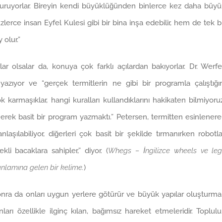
turuyorlar. Bireyin kendi büyüklüğünden binlerce kez daha büy
üzlerce insan Eyfel Kulesi gibi bir bina inşa edebilir, hem de tek b
 olur.”
lar olsalar da, konuya çok farklı açılardan bakıyorlar. Dr. Werfe
 yazıyor ve “gerçek termitlerin ne gibi bir programla çalıştığı
k karmaşıklar, hangi kuralları kullandıklarını hakikaten bilmiyoru
nerek basit bir program yazmaktı.” Petersen, termitten esinlener
laşılabiliyor, diğerleri çok basit bir şekilde tırmanırken robotla
li bacaklara sahipler,” diyor. (
Whegs – İngilizce wheels ve leg
 anlamına gelen bir kelime.
)
 sonra da onları uygun yerlere götürür ve büyük yapılar oluşturm
ları özellikle ilginç kılan, bağımsız hareket etmeleridir. Toplul