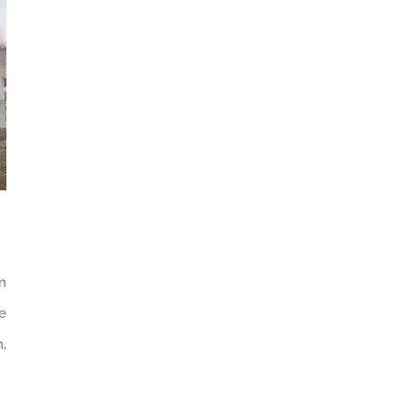
n
e
n,