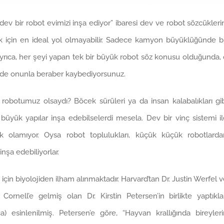
dev bir robot evimizi inşa ediyor” ibaresi dev ve robot sözcükleri
ek için en ideal yol olmayabilir. Sadece kamyon büyüklüğünde b
. Ayrıca, her şeyi yapan tek bir büyük robot söz konusu olduğunda,
i de onunla beraber kaybediyorsunuz.
robotumuz olsaydı? Böcek sürüleri ya da insan kalabalıkları gi
büyük yapılar inşa edebilselerdi mesela. Dev bir vinç sistemi i
ek olamıyor. Oysa robot toplulukları, küçük küçük robotlarda
nşa edebiliyorlar.
 için biyolojiden ilham alınmaktadır. Harvard’tan Dr. Justin Werfel 
ell’e gelmiş olan Dr. Kirstin Petersen’in birlikte yaptıklar
a) esinlenilmiş. Petersen’e göre, “Hayvan krallığında bireyler