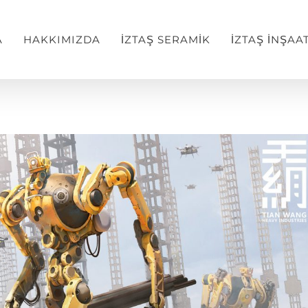
A
HAKKIMIZDA
İZTAŞ SERAMİK
İZTAŞ İNŞAA