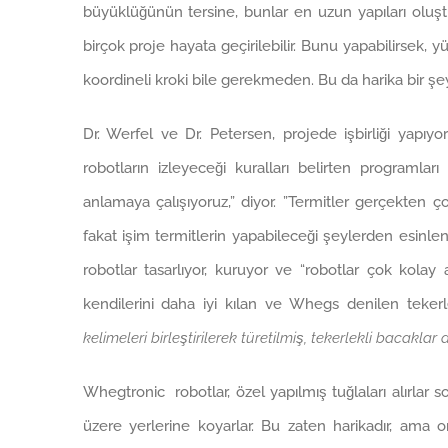
büyüklüğünün tersine, bunlar en uzun yapıları oluş
birçok proje hayata geçirilebilir. Bunu yapabilirsek, y
koordineli kroki bile gerekmeden. Bu da harika bir şey
Dr. Werfel ve Dr. Petersen, projede işbirliği yapıyor
robotların izleyeceği kuralları belirten programları
anlamaya çalışıyoruz,” diyor. ”Termitler gerçekten ço
fakat işim termitlerin yapabileceği şeylerden esinle
robotlar tasarlıyor, kuruyor ve “robotlar çok kolay an
kendilerini daha iyi kılan ve Whegs denilen tekerlek
kelimeleri birleştirilerek türetilmiş, tekerlekli bacaklar
Whegtronic robotlar, özel yapılmış tuğlaları alırlar
üzere yerlerine koyarlar. Bu zaten harikadır, ama on