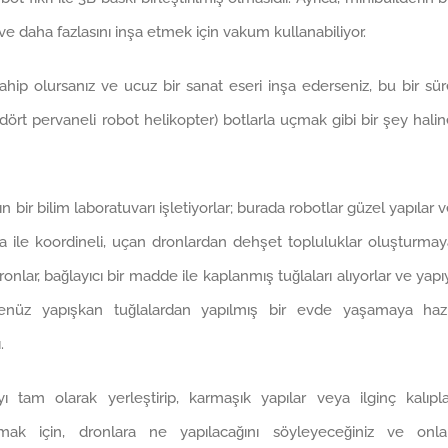
e daha fazlasını inşa etmek için vakum kullanabiliyor.
ahip olursanız ve ucuz bir sanat eseri inşa ederseniz, bu bir sü
t pervaneli robot helikopter) botlarla uçmak gibi bir şey hali
ın bir bilim laboratuvarı işletiyorlar; burada robotlar güzel yapılar 
rea ile koordineli, uçan dronlardan dehşet topluluklar oluşturma
nlar, bağlayıcı bir madde ile kaplanmış tuğlaları alıyorlar ve yapı
. Henüz yapışkan tuğlalardan yapılmış bir evde yaşamaya hazı
.
 tam olarak yerleştirip, karmaşık yapılar veya ilginç kalıpla
pmak için, dronlara ne yapılacağını söyleyeceğiniz ve onlar