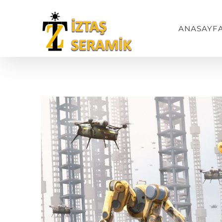
ANASAYF
View
Larger
Image