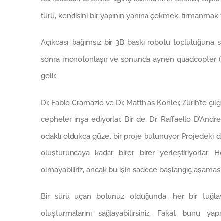
türü, kendisini bir yapının yanına çekmek, tırmanmak v
Açıkçası, bağımsız bir 3B baskı robotu topluluğuna s
sonra monotonlaşır ve sonunda aynen quadcopter (dör
gelir.
Dr. Fabio Gramazio ve Dr. Matthias Kohler, Zürih’te çılg
cepheler inşa ediyorlar. Bir de, Dr. Raffaello D’And
odaklı oldukça güzel bir proje bulunuyor. Projedeki dro
oluşturuncaya kadar birer birer yerleştiriyorlar
olmayabiliriz, ancak bu işin sadece başlangıç aşaması
Bir sürü uçan botunuz olduğunda, her bir tuğlayı
oluşturmalarını sağlayabilirsiniz. Fakat bunu ya